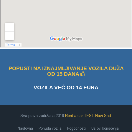
POPUSTI NA IZNAJMLJIVANJE VOZILA DUŽA
OD 15 DANA
VOZILA VEĆ OD 14 EURA
Sva prava zadržana 2016
Rent a car TEST Novi Sad
.
Naslovna
Ponuda vozila
Pogodnosti
Uslovi korišćenja