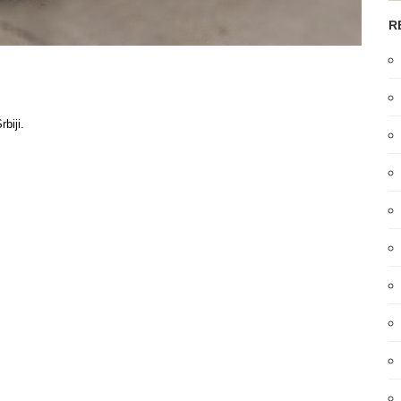
R
rbiji.