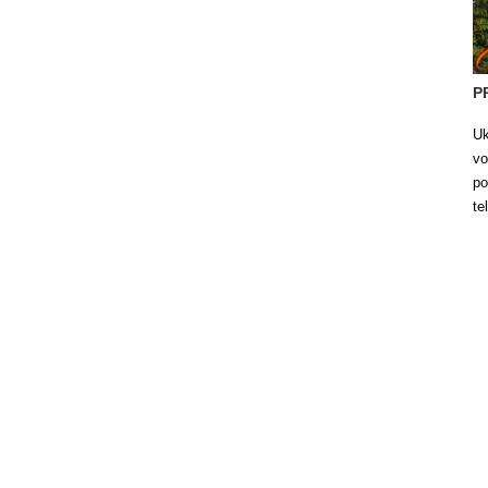
P
Uk
vo
po
te