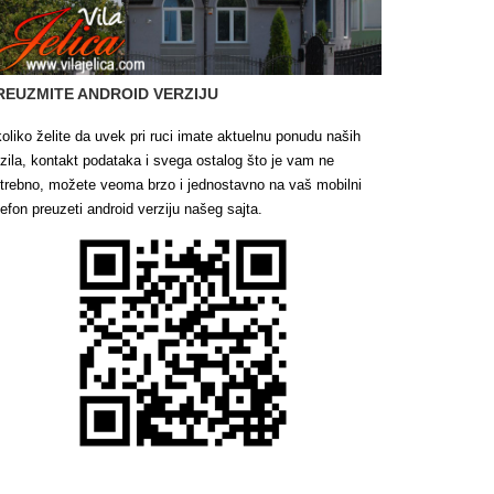
REUZMITE ANDROID VERZIJU
oliko želite da uvek pri ruci imate aktuelnu ponudu naših
zila, kontakt podataka i svega ostalog što je vam ne
trebno, možete veoma brzo i jednostavno na vaš mobilni
lefon preuzeti android verziju našeg sajta.